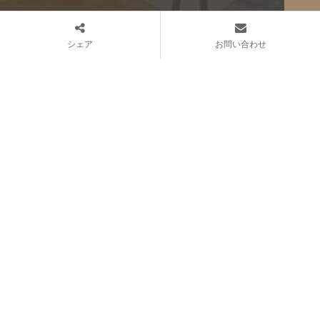
ALL Gallery
お問い合わせ
オーダーカーテン納品例
クッション納品例
オーダーメイド
ホテル納品例
美術協力
OFFICE
〒106-0046 東京都港区元麻布２丁目１４−２１