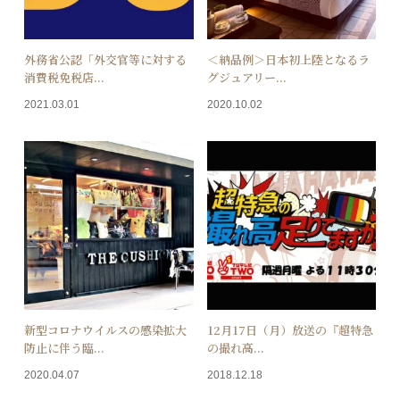
外務省公認「外交官等に対する
＜納品例＞日本初上陸となるラ
消費税免税店...
グジュアリー...
2021.03.01
2020.10.02
新型コロナウイルスの感染拡大
12月17日（月）放送の『超特急
防止に伴う臨...
の撮れ高...
2020.04.07
2018.12.18