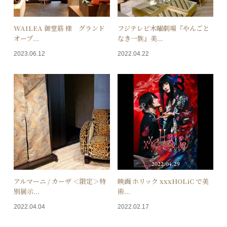
WAILEA 御堂筋 様 グランド
フジテレビ木曜劇場『やんごと
オープ...
なき一族』美...
2023.06.12
2022.04.22
アルマーニ / カーザ ＜限定＞特
映画 ホリック xxxHOLiC で美
別展示...
術...
2022.04.04
2022.02.17