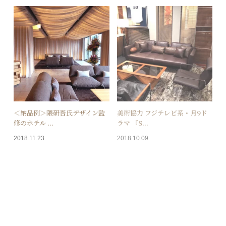
＜納品例＞隈研吾氏デザイン監
美術協力 フジテレビ系・月9ド
修のホテル ...
ラマ 『S...
2018.11.23
2018.10.09