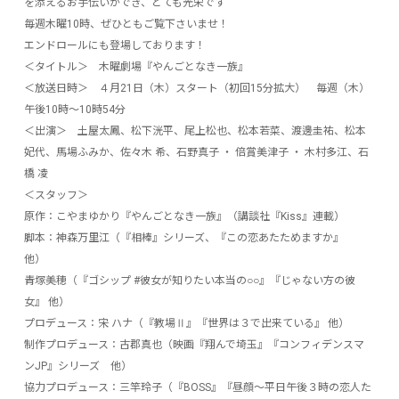
を添えるお手伝いができ、とても光栄です
毎週木曜10時、ぜひともご覧下さいませ！
エンドロールにも登場しております！
＜タイトル＞ 木曜劇場『やんごとなき一族』
＜放送日時＞ ４月21日（木）スタート（初回15分拡大） 毎週（木）
午後10時～10時54分
＜出演＞ 土屋太鳳、松下洸平、尾上松也、松本若菜、渡邊圭祐、松本
妃代、馬場ふみか、佐々木 希、石野真子 ・ 倍賞美津子 ・ 木村多江、石
橋 凌
＜スタッフ＞
原作：こやまゆかり『やんごとなき一族』（講談社『Kiss』連載）
脚本：神森万里江（『相棒』シリーズ、『この恋あたためますか』
他）
青塚美穂（『ゴシップ #彼女が知りたい本当の○○』『じゃない方の彼
女』 他）
プロデュース：宋 ハナ（『教場Ⅱ』『世界は３で出来ている』 他）
制作プロデュース：古郡真也（映画『翔んで埼玉』『コンフィデンスマ
ンJP』シリーズ 他）
協力プロデュース：三竿玲子（『BOSS』『昼顔～平日午後３時の恋人た