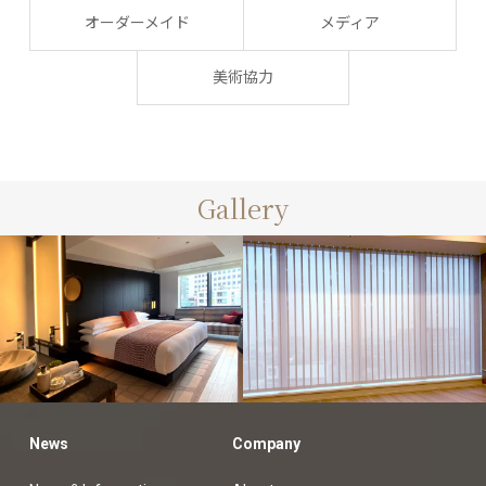
オーダーメイド
メディア
美術協力
Gallery
News
Company
made-to-
customers
order
オーダーカーテン納
made-to-order
オーダーカ