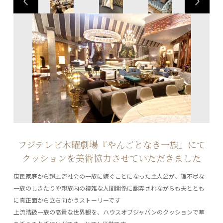
フジテレビ木曜劇場『やんごとなき一族』にて
クッションを美術協力させていただきました
庶民家庭から超上流社会の一族に嫁ぐことになった主人公が、理不尽な
一族のしきたりや親族内の複雑な人間関係に翻弄されながらも夫ととも
に真正面から立ち向かうストーリーです
上流階級一族の高貴な世界観を、ハウスオブジャパンのクッションで華