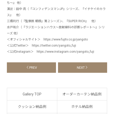
ち～』 他）
演出：田中 亮（『コンフィデンスマンJP』シリーズ、『イチケイのカラ
ス』 他）
三橋利行（『監察医 朝顔』第２シーズン、『SUPER RICH』 他）
水戸祐介（『ラジエーションハウス～放射線科の診断レポート～』シリ
ーズ 他）
＜オフィシャルサイト＞ https://www.fujitv.co.jp/yangoto
＜公式Twitter＞ https://twitter.com/yangoto_fuji
＜公式Instagram＞ https://www.instagram.com/yangoto_fuji
PREV
NEXT
Gallery TOP
オーダーカーテン納品例
クッション納品例
ホテル納品例