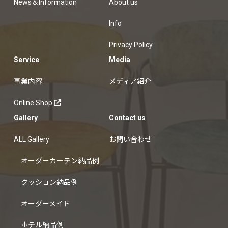
News＆Information
About us
品例
クッション納品例
ホ
ーテン納品例
Info
テル納品例
Privacy Policy
Service
Media
事業内容
メディア紹介
Online Shop
Gallery
Contact us
ALL Gallery
お問い合わせ
オーダーカーテン納品例
クッション納品例
オーダーメイド
ホテル納品例