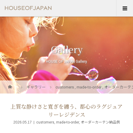
Gallery
HOUSE OF JAPAN Gallery
ギャラリー
customers
,
made-to-order
,
オーダーカーテ
上質な静けさと寛ぎを纏う、都心のラグジュア
リーレジデンス
2026.05.17
customers
,
made-to-order
,
オーダーカーテン納品例