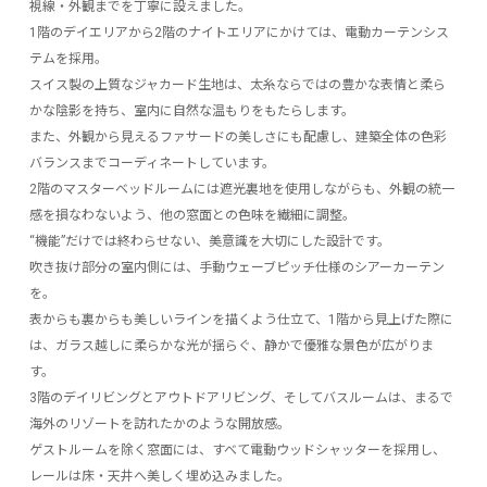
視線・外観までを丁寧に設えました。
1階のデイエリアから2階のナイトエリアにかけては、電動カーテンシス
テムを採用。
スイス製の上質なジャカード生地は、太糸ならではの豊かな表情と柔ら
かな陰影を持ち、室内に自然な温もりをもたらします。
また、外観から見えるファサードの美しさにも配慮し、建築全体の色彩
バランスまでコーディネートしています。
2階のマスターベッドルームには遮光裏地を使用しながらも、外観の統一
感を損なわないよう、他の窓面との色味を繊細に調整。
“機能”だけでは終わらせない、美意識を大切にした設計です。
吹き抜け部分の室内側には、手動ウェーブピッチ仕様のシアーカーテン
を。
表からも裏からも美しいラインを描くよう仕立て、1階から見上げた際に
は、ガラス越しに柔らかな光が揺らぐ、静かで優雅な景色が広がりま
す。
3階のデイリビングとアウトドアリビング、そしてバスルームは、まるで
海外のリゾートを訪れたかのような開放感。
ゲストルームを除く窓面には、すべて電動ウッドシャッターを採用し、
レールは床・天井へ美しく埋め込みました。