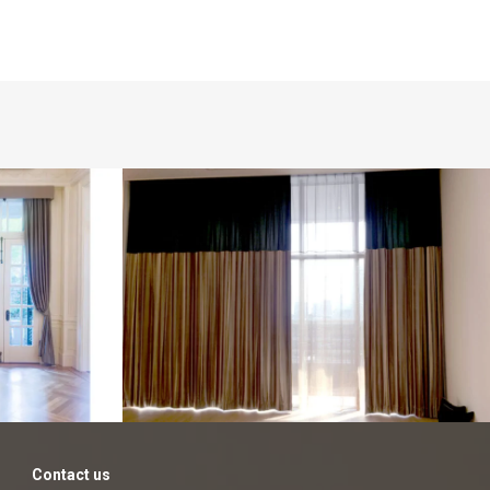
ーダーカー
customers
made-to-
order
クッション納品例
Contact us