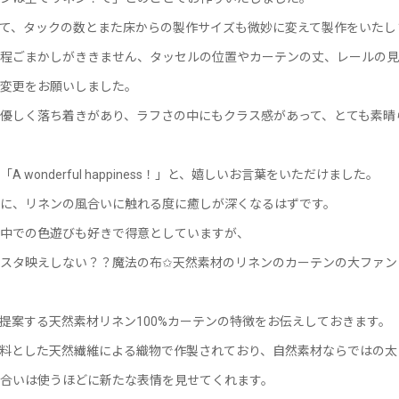
て、タックの数とまた床からの製作サイズも微妙に変えて製作をいたし
程ごまかしがききません、タッセルの位置やカーテンの丈、レールの見
変更をお願いしました。
優しく落ち着きがあり、ラフさの中にもクラス感があって、とても素晴
 wonderful happiness！」と、嬉しいお言葉をいただけました。
に、リネンの風合いに触れる度に癒しが深くなるはずです。
中での色遊びも好きで得意としていますが、
スタ映えしない？？魔法の布✩天然素材のリネンのカーテンの大ファン
提案する天然素材リネン100%カーテンの特徴をお伝えしておきます。
を原料とした天然繊維による織物で作製されており、自然素材ならではの
合いは使うほどに新たな表情を見せてくれます。