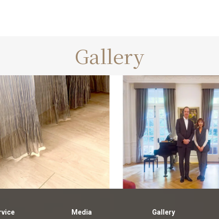
Gallery
customers
made-to-
customers
オ
ダーカーテン納品例
テン納品例
rvice
Media
Gallery