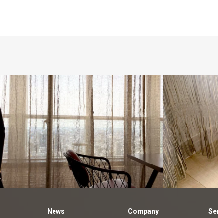
customers
オーダーカー
order
オー
テン納品例
News
Company
Se