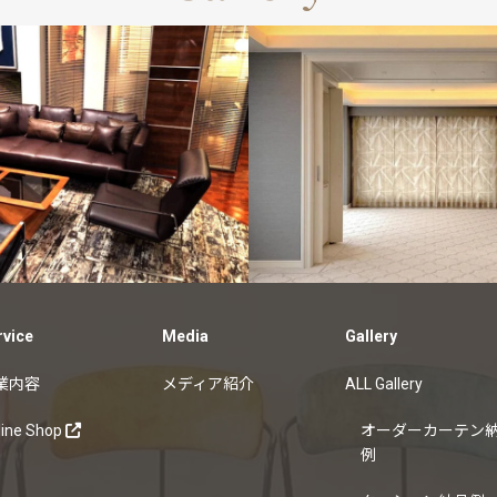
美術協力
customers
オ
テン納品例
rvice
Media
Gallery
業内容
メディア紹介
ALL Gallery
line Shop
オーダーカーテン
例