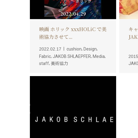
映画 ホリック xxxHOLiC で美
キャ
術協力させて...
JAK.
,
,
2022.02.17
cushion
Design
,
,
,
Fabric
JAKOB SHLAEPFER
Media
2015
,
staff
美術協力
JAK