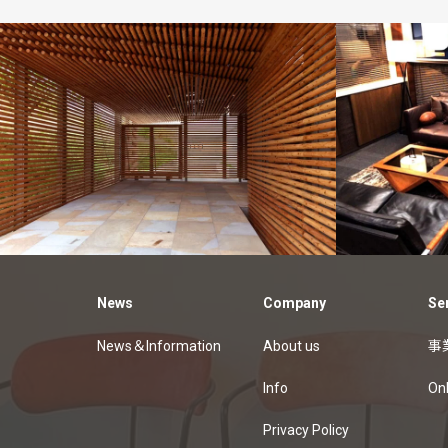
customers
made-to-
order
オーダーカーテン納品例
クッショ
News
Company
Se
ン納品例
ホテル納品例
News＆Information
About us
事
Info
On
Privacy Policy