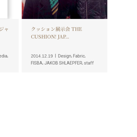
ブジャ
クッション展示会 THE
CUSHION! JAP...
,
,
,
edia
2014.12.19
Design
Fabric
,
,
FISBA
JAKOB SHLAEPFER
staff