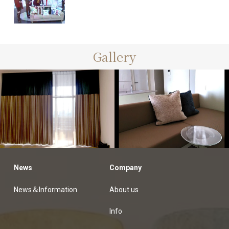
Gallery
customers
News
Company
customers
オーダーカーテン納品例
News＆Information
About us
Info