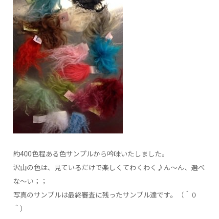
約400色程ある色サンプルから吟味いたしました。
沢山の色は、見ているだけで楽しくてわくわく♪ん～ん、選べ
な～い；；
写真のサンプルは最終審査に残ったサンプル達です。（＾０
＾）